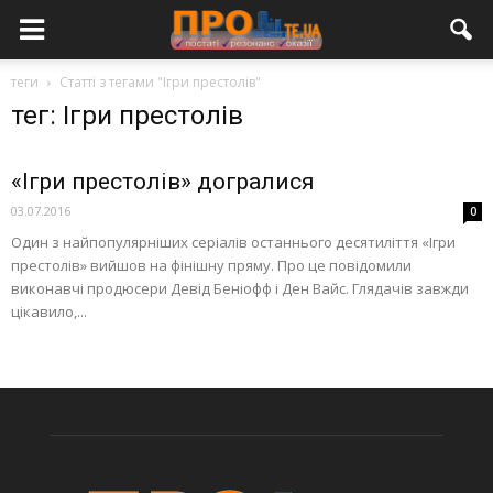
теги
Статті з тегами "Ігри престолів"
тег: Ігри престолів
«Ігри престолів» догралися
03.07.2016
0
Один з найпопулярніших серіалів останнього десятиліття «Ігри
престолів» вийшов на фінішну пряму. Про це повідомили
виконавчі продюсери Девід Беніофф і Ден Вайс. Глядачів завжди
цікавило,...