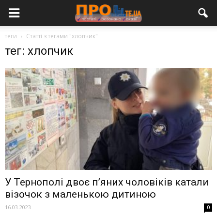
теги
Статті з тегами "хлопчик"
тег: хлопчик
У Тернополі двоє п’яних чоловіків катали
візочок з маленькою дитиною
16.03.2023
0