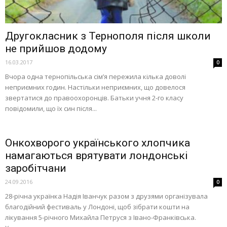
Другокласник з Тернополя після школи
не прийшов додому
16.03.2017
0
Вчора одна тернопільська сім’я пережила кілька доволі
неприємних годин. Настільки неприємних, що довелося
звертатися до правоохоронців. Батьки учня 2-го класу
повідомили, що їх син після...
Онкохворого українського хлопчика
намагаються врятувати лондонські
заробітчани
24.09.2016
0
28-річна українка Надія Іванчук разом з друзями організувала
благодійний фестиваль у Лондоні, щоб зібрати кошти на
лікування 5-річного Михайла Петруся з Івано-Франківська.