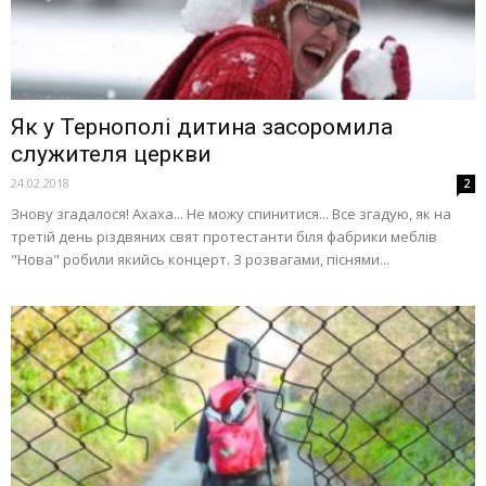
Як у Тернополі дитина засоромила
служителя церкви
24.02.2018
2
Знову згадалося! Ахаха... Не можу спинитися... Все згадую, як на
третій день різдвяних свят протестанти біля фабрики меблів
"Нова" робили якийсь концерт. З розвагами, піснями...