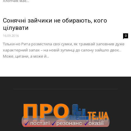
Хлопчик має...
Сонячні зайчики не обирають, кого
цілувати
16.09.2016
0
Тільки-но Рита розмістила свої сумки, як трамвай заповнив дуже
характерний запах – на новій зупинці до салону зайшло двоє...
Може, цигани, а може й...