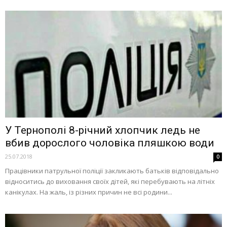
У Тернополі 8-річний хлопчик ледь не
вбив дорослого чоловіка пляшкою води
25.07.2018
0
Працівники патрульної поліції закликають батьків відповідально
відноситись до виховання своїх дітей, які перебувають на літніх
канікулах. На жаль, із різних причин не всі родини...