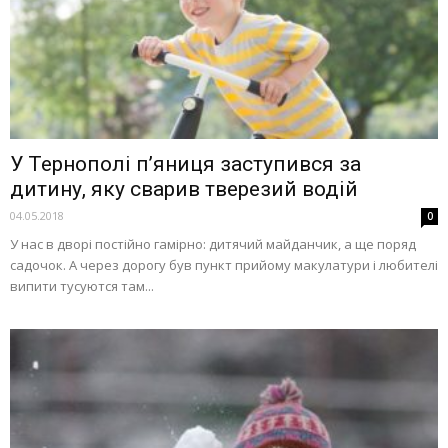
У Тернополі п’яниця заступився за
дитину, яку сварив тверезий водій
04.05.2018
0
У нас в дворі постійно гамірно: дитячий майданчик, а ще поряд
садочок. А через дорогу був пункт прийому макулатури і любителі
випити тусуются там...