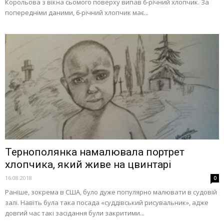
Корольова з вікна сьомого поверху випав 6-річний хлопчик. За
попередніми даними, 6-річний хлопчик має...
Тернополянка намалювала портрет
хлопчика, який живе на цвинтарі
16.08.2018
0
Раніше, зокрема в США, було дуже популярно малювати в судовій
залі. Навіть була така посада «суддівський рисувальник», адже
довгий час такі засідання були закритими...