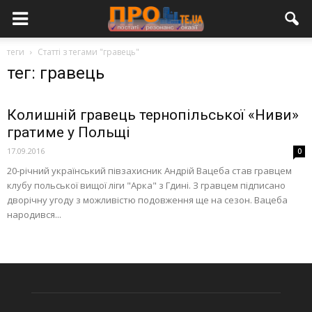
теги
Статті з тегами "гравець"
тег: гравець
Колишній гравець тернопільської «Ниви»
гратиме у Польщі
17.09.2016
0
20-річний український півзахисник Андрій Вацеба став гравцем
клубу польської вищої ліги "Арка" з Гдині. З гравцем підписано
дворічну угоду з можливістю подовження ще на сезон. Вацеба
народився...