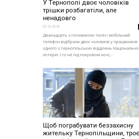
У Тернополі двоє чоловіків
трішки розбагатіли, але
ненадовго
03.12.2018
Дванадцять з половиною тисяч і мобільний
телефон відібрали двоє чоловіків у працівників
одного з тернопільських відділень Національно
лотереї. І то не під покровом ночі,...
Щоб пограбувати беззахисну
жительку Тернопільщини, тро