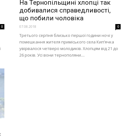
На Тернопільщині хлопці так
добивалися справедливості,
що побили чоловіка
07.08.2018
0
0
Третього серпня близько першої години ночі у
помешкання жителя приміського села Кип’ячка
ї
увірвалося четверо молодиків. Хлопцям від 21 до
26 років. Усі вони тернополяни....
є