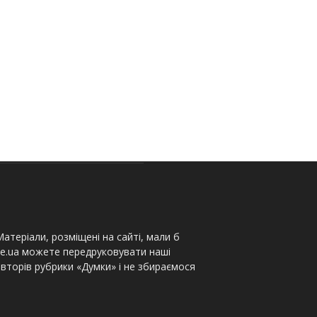
атеріали, розміщені на сайті, мали б
te.ua можете передруковувати наші
вторів рубрики «Думки» і не збираємося