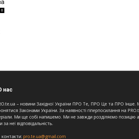
ва
0
К
 нас
O.te.ua – новини Західної України ПРО Те, ПРО Це та ПРО Інше. М
онятися Законами України. За наявності гіперпосилання на PRO.
ріали. Ми ще собі напишемо. Ми не завжди розділяємо позицію а
и за неї відповідальність.
 контакти:
pro.te.ua@gmail.com