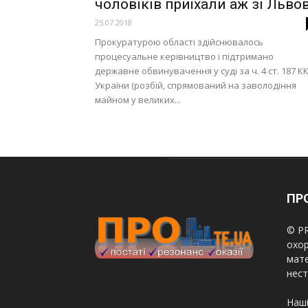
чоловіків приїхали аж зі Льво
25.07.2018
Прокуратурою області здійснювалось
процесуальне керівництво і підтримано
державне обвинувачення у суді за ч. 4 ст. 187 К
України (розбій, спрямований на заволодіння
майном у великих...
ПРО
© PR
охор
мате
нест
Наші