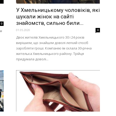
У Хмельницькому чоловіків, які
шукали жінок на сайті
знайомств, сильно били...
0
01.05.2020
0
ом
Двоє жителів Хмельницького 30 і 24 років
вирішили, що знайшли доволі легкий спосіб
заробляти гроші. Компанію їм склала 30-річна
жителька Хмельницького району. Трійця
придумала доволі...