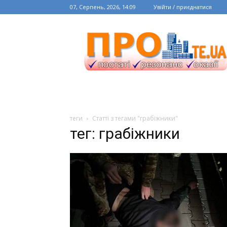
07, Серпень, 2026, 14:09
Увійти / приєднатися
теги
Статті з тегами "грабіжники"
тег: грабіжники