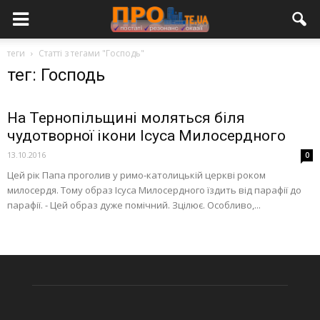
теги
Статті з тегами "Господь"
тег: Господь
На Тернопільщині моляться біля
чудотворної ікони Ісуса Милосердного
13.10.2016
0
Цей рік Папа проголив у римо-католицькій церкві роком
милосердя. Тому образ Ісуса Милосердного їздить від парафії до
парафії. - Цей образ дуже помічний. Зцілює. Особливо,...