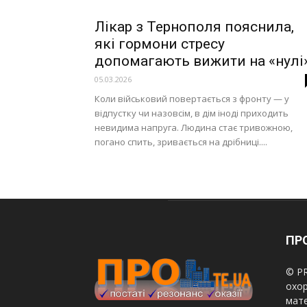
Лікар з Тернополя пояснила,
які гормони стресу
допомагають вижити на «нулі
05.03.2026
Коли військовий повертається з фронту — у
відпустку чи назовсім, в дім іноді приходить
невидима напруга. Людина стає тривожною,
погано спить, зривається на дрібниці....
ПРО
© PR
охор
мате