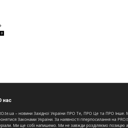
»
0
 нас
O.te.ua – новини Західної України ПРО Те, ПРО Це та ПРО Інше. М
онятися Законами України. За наявності гіперпосилання на PRO.
ріали. Ми ще собі напишемо. Ми не завжди розділяємо позицію а