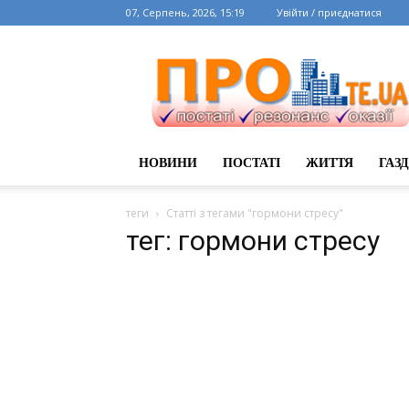
07, Серпень, 2026, 15:19
Увійти / приєднатися
НОВИНИ
ПОСТАТІ
ЖИТТЯ
ГАЗ
теги
Статті з тегами "гормони стресу"
тег: гормони стресу