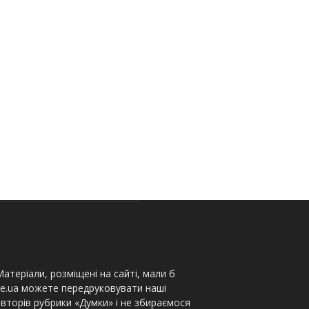
атеріали, розміщені на сайті, мали б
te.ua можете передруковувати наші
вторів рубрики «Думки» і не збираємося