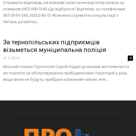
Отримати відповідь на важливі запитання відтепер можна за
номером (067) 009-1540 Що відбулося? Відтепер за телефонами
067-00-91-540, (0352) 40-15-40 можна отримати консультації з
питань розвитку...
За тернопільських підприємців
візьметься муніципальна поліція
29.11.2016
0
Міський голова Тернополя Сергій Надал дозволив жителям міста
не платити за обслуговування прибудинкових територій у разі,
якщо вони не будуть прибрані належним чином. Але...