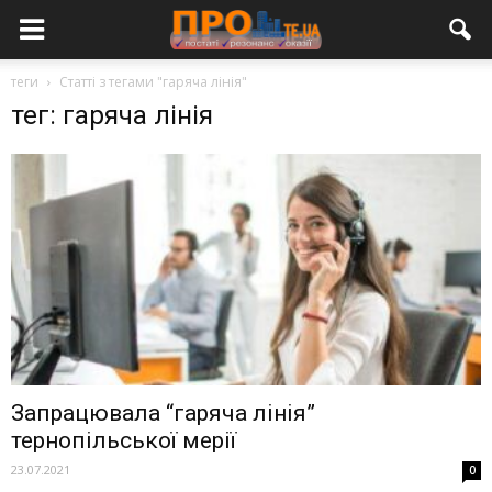
теги
Статті з тегами "гаряча лінія"
тег: гаряча лінія
Запрацювала “гаряча лінія”
тернопільської мерії
23.07.2021
0