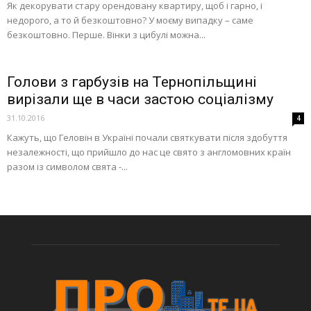
Як декорувати стару орендовану квартиру, щоб і гарно, і
недорого, а то й безкоштовно? У моєму випадку – саме
безкоштовно. Перше. Вінки з цибулі можна...
Голови з гарбузів на Тернопільщині
вирізали ще в часи застою соціалізму
31.10.2016
4
Кажуть, що Геловін в Україні почали святкувати після здобуття
незалежності, що прийшло до нас це свято з англомовних країн
разом із символом свята -...