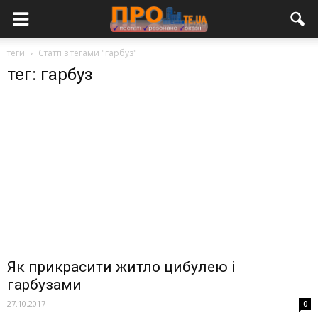
теги
Статті з тегами "гарбуз"
тег: гарбуз
Як прикрасити житло цибулею і
гарбузами
27.10.2017
0