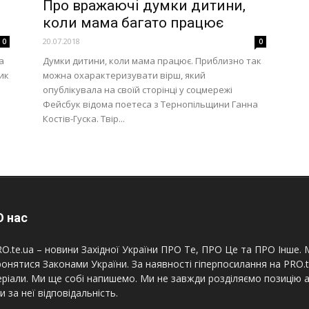
Про вражаючі думки дитини,
коли мама багато працює
20.07.2018
0
0
а
Думки дитини, коли мама працює. Приблизно так
ик
можна охарактеризувати вірш, який
опублікувала на своїй сторінці у соцмережі
Фейсбук відома поетеса з Тернопільщини Ганна
Костів-Гуска. Твір...
 нас
O.te.ua – новини Західної України ПРО Те, ПРО Це та ПРО Інше. М
онятися Законами України. За наявності гіперпосилання на PRO.
ріали. Ми ще собі напишемо. Ми не завжди розділяємо позицію а
и за неї відповідальність.