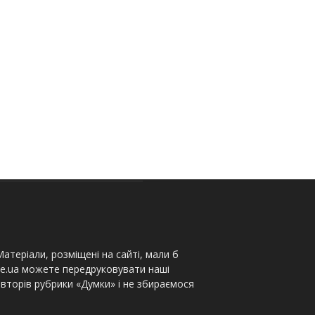
атеріали, розміщені на сайті, мали б
te.ua можете передруковувати наші
вторів рубрики «Думки» і не збираємося