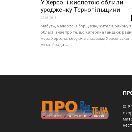
У Херсоні кислотою облили
уродженку Тернопільщини
02.08.2018
Мабуть, мало хто із борщів'ян, жителів району т
області знає про те, що Катерина Гандзюк радн
мера Херсона, керуюча справами Херсонської
міської ради -...
ПРО
© PR
охор
мате
нест