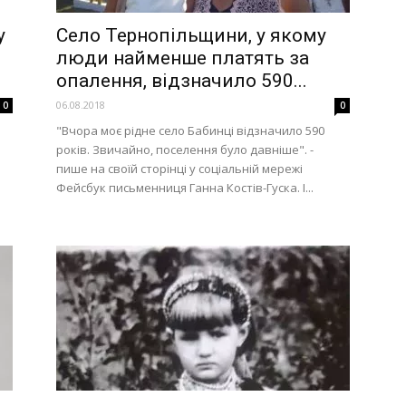
у
Село Тернопільщини, у якому
люди найменше платять за
опалення, відзначило 590...
06.08.2018
0
0
"Вчора моє рідне село Бабинці відзначило 590
років. Звичайно, поселення було давніше". -
пише на своїй сторінці у соціальній мережі
Фейсбук письменниця Ганна Костів-Гуска. І...