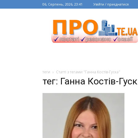
06, Серпень, 2026, 23:41
Увійти / приєднатися
теги
Статті з тегами "Ганна Костів-Гуска"
тег: Ганна Костів-Гус