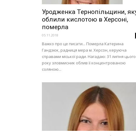
Уродженка Тернопільщини, як
облили кислотою в Херсоні,
померла
05.11.2018
Важко про це писати... Померла Катерина
Гандзюк, радниця мера м. Херсон, керуюча
справами міської ради. Нагадаю: 31 липня цього
року зловмисник облив її концентрованою
соляною...