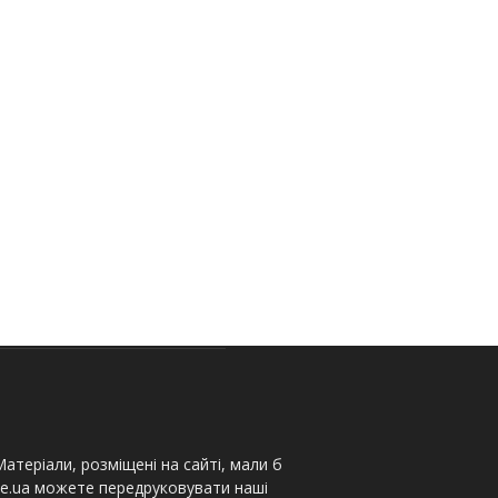
атеріали, розміщені на сайті, мали б
te.ua можете передруковувати наші