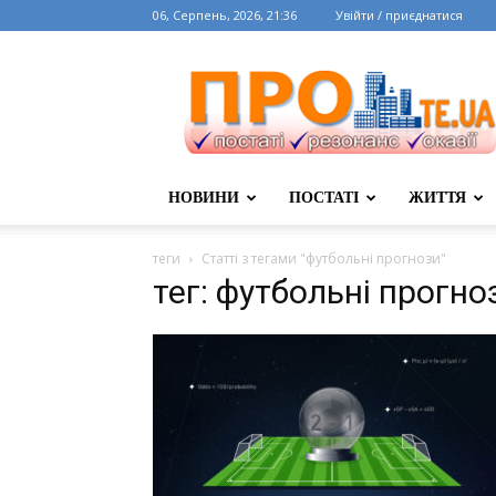
06, Серпень, 2026, 21:36
Увійти / приєднатися
НОВИНИ
ПОСТАТІ
ЖИТТЯ
теги
Статті з тегами "футбольні прогнози"
тег: футбольні прогно