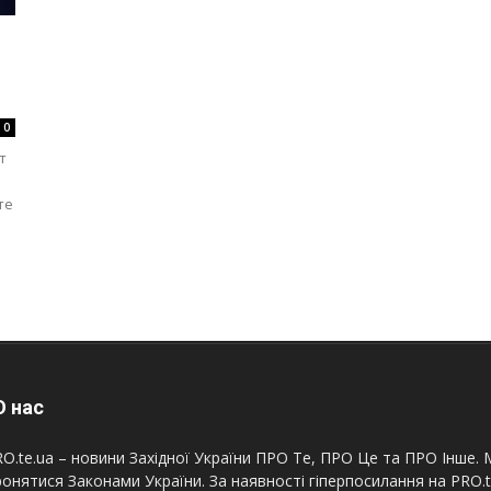
0
т
те
 нас
O.te.ua – новини Західної України ПРО Те, ПРО Це та ПРО Інше. М
онятися Законами України. За наявності гіперпосилання на PRO.