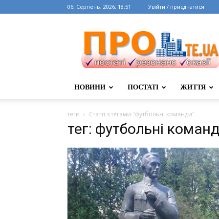
06, Серпень, 2026, 18:51
Увійти / приєднатися
НОВИНИ
ПОСТАТІ
ЖИТТЯ
теги
Статті з тегами "футбольні команди"
тег: футбольні коман