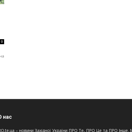
0
на
 нас
O.te.ua – новини Західної України ПРО Те, ПРО Це та ПРО Інше. М