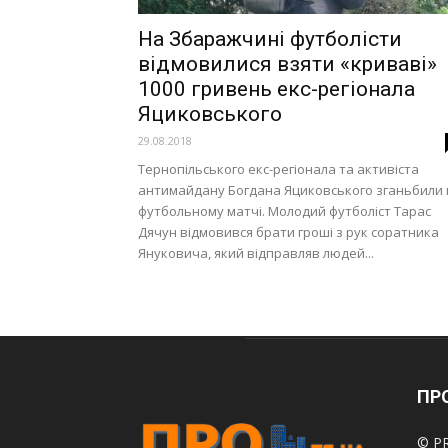
На Збаражчині футболісти
відмовилися взяти «криваві»
1000 гривень екс-регіонала
Яциковського
29.08.2018
Тернопільського екс-регіонала та активіста
антимайдану Богдана Яциковського зганьбили 
футбольному матчі. Молодий футболіст Тарас
Дячун відмовився брати гроші з рук соратника
Януковича, який відправляв людей...
ПРО
© PR