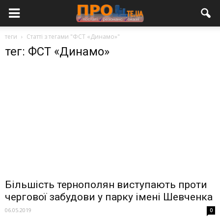
теги
Статті з тегами "ФСТ «Динамо»"
тег: ФСТ «Динамо»
Більшість тернополян виступають проти
чергової забудови у парку імені Шевченка
06.05.2019
0