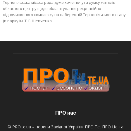
Тернопільська міська рада дуже хоче почути думку жителів
обласного центру щодо облаштування рекреаційно-
відпочинкового комплексу на набережній Тернопільського ставу
(в парку ім. Т. Г. Шевченка...
ПРО нас
© PRO.te.ua – новини Західної України ПРО Те, ПРО Це та