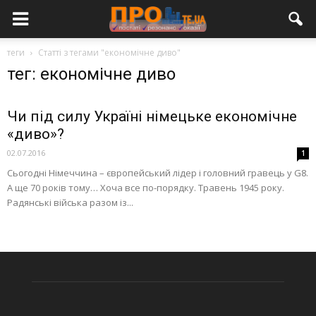
теги
Статті з тегами "економічне диво"
тег: економічне диво
Чи під силу Україні німецьке економічне
«диво»?
02.07.2016
1
Сьогодні Німеччина – європейський лідер і головний гравець у G8.
А ще 70 років тому… Хоча все по-порядку. Травень 1945 року.
Радянські війська разом із...