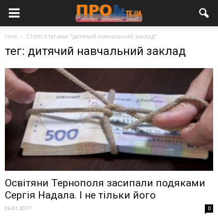
теги
Статті з тегами "дитячий навчальний заклад"
тег: дитячий навчальний заклад
Освітяни Тернополя засипали подяками
Сергія Надала. І не тільки його
06.01.2017
0