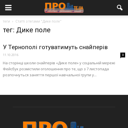
теги
Статті з тегами "Дике поле"
тег: Дике поле
У Тернополі готуватимуть снайперів
11.10.2016
0
На сторінці школи снайперів «Дике поле» у соціальній мережі
Фейсбук розмістили оголошення про те, що з 7 листопада
розпочнуться заняття першої навчальної групи у...