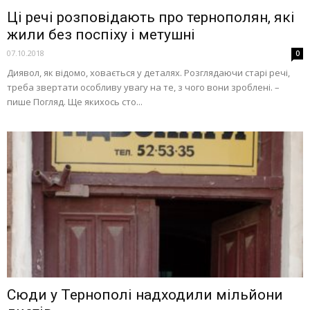
Ці речі розповідають про тернополян, які
жили без поспіху і метушні
07.10.2018
0
Диявол, як відомо, ховається у деталях. Розглядаючи старі речі,
треба звертати особливу увагу на те, з чого вони зроблені. –
пише Погляд. Ще якихось сто...
Сюди у Тернополі надходили мільйони