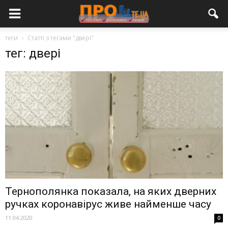
теги
Статті з тегами "двері"
тег: двері
Тернополянка показала, на яких дверних
ручках коронавірус живе найменше часу
11.04.2020
0