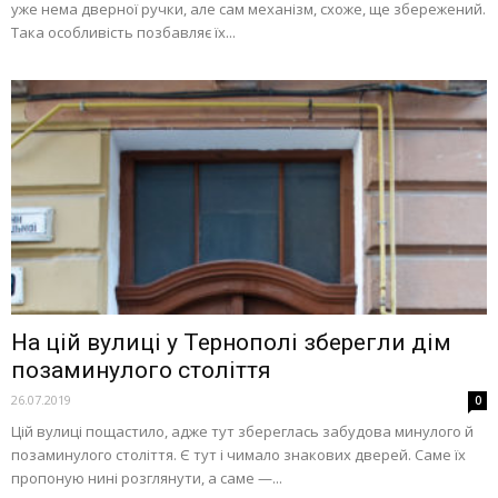
уже нема дверної ручки, але сам механізм, схоже, ще збережений.
Така особливість позбавляє їх...
На цій вулиці у Тернополі зберегли дім
позаминулого століття
26.07.2019
0
Цій вулиці пощастило, адже тут збереглась забудова минулого й
позаминулого століття. Є тут і чимало знакових дверей. Саме їх
пропоную нині розглянути, а саме —...