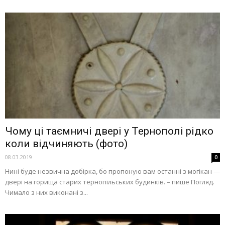
Чому ці таємничі двері у Тернополі рідко
коли відчиняють (фото)
08.03.2019
0
Нині буде незвична добірка, бо пропоную вам останні з могікан —
двері на горища старих тернопільських будинків. – пише Погляд.
Чимало з них виконані з...