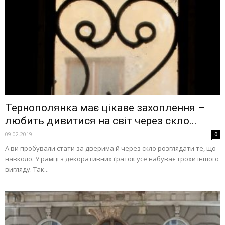
Тернополянка має цікаве захоплення –
любить дивитися на світ через скло...
09.02.2019
0
А ви пробували стати за дверима й через скло розглядати те, що
навколо. У рамці з декоративних ґраток усе набуває трохи іншого
вигляду. Так...