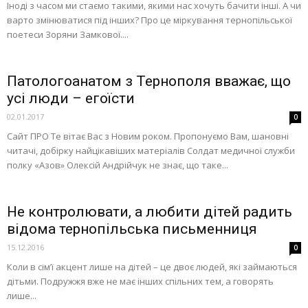
Іноді з часом ми стаємо такими, якими нас хочуть бачити інші. А чи
варто змінюватися під інших? Про це міркування тернопільської
поетеси Зоряни Замкової....
Патологоанатом з Тернополя вважає, що
усі люди – егоїсти
02.01.2017
0
Сайт ПРО Те вітає Вас з Новим роком. Пропонуємо Вам, шановні
читачі, добірку найцікавіших матеріалів Солдат медичної служби
полку «Азов» Олексій Андрійчук не знає, що таке...
Не контролювати, а любити дітей радить
відома тернопільська письменниця
15.12.2016
0
Коли в сім’ї акцент лише на дітей – це двоє людей, які займаються
дітьми. Подружжя вже не має інших спільних тем, а говорять
лише...