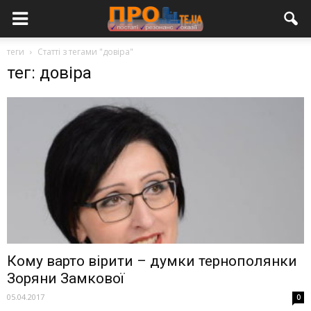
теги
Статті з тегами "довіра"
тег: довіра
Кому варто вірити – думки тернополянки
Зоряни Замкової
05.04.2017
0