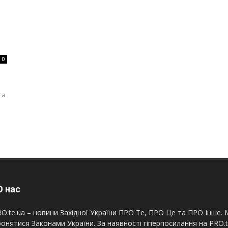
0
та
 нас
O.te.ua – новини Західної України ПРО Те, ПРО Це та ПРО Інше. М
онятися Законами України. За наявності гіперпосилання на PRO.