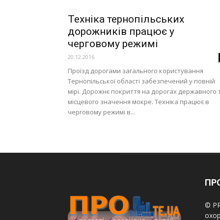
Техніка тернопільських
дорожників працює у
черговому режимі
20.12.2016
Проїзд дорогами загального користування
Тернопільської області забезпечений у повній
мірі. Дорожнє покриття на дорогах державного 
місцевого значення мокре. Техніка працює в
черговому режимі в...
ПРО
© PR
охор