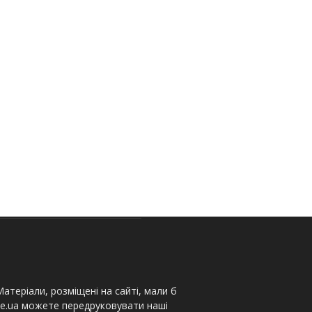
атеріали, розміщені на сайті, мали б
te.ua можете передруковувати наші