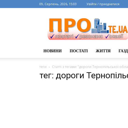
09, Серпень, 2026, 15:03
Увійти / приєднатися
НОВИНИ
ПОСТАТІ
ЖИТТЯ
ГАЗ
теги
Статті з тегами "дороги Тернопільської обла
тег: дороги Тернопіль