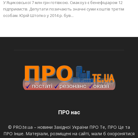
У Яциковської 7 млн грн готівкою. Смакоуз є бенефіціаром 12
підприємств. Депутати позичають значні суми коштів третім
особам. Юрій Штопко у 2014 р. був...
ПРО нас
© PRO.te.ua – новини Західної України ПРО Те, ПРО Це та
ПРО Інше. Матеріали, розміщені на сайті, мали б охоронятися