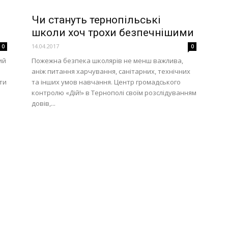
е
Чи стануть тернопільські
школи хоч трохи безпечнішими
14.04.2017
0
0
ий
Пожежна безпека школярів не менш важлива,
аніж питання харчування, санітарних, технічних
ати
та інших умов навчання. Центр громадського
контролю «Дій!» в Тернополі своїм розслідуванням
довів,...