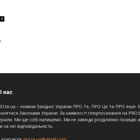
0
а
 нас
O.te.ua – новини Західної України ПРО Те, ПРО Це та ПРО Інше. М
онятися Законами України. За наявності гіперпосилання на PRO.
ріали. Ми ще собі напишемо. Ми не завжди розділяємо позицію а
и за неї відповідальність.
 контакти:
pro.te.ua@gmail.com