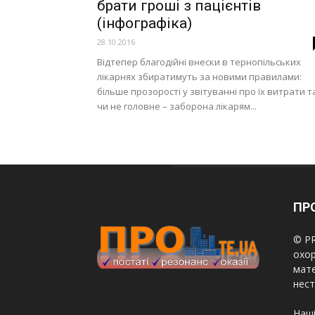
брати гроші з пацієнтів
(інфографіка)
28.10.2016
Відтепер благодійні внески в тернопільських
лікарнях збиратимуть за новими правилами:
більше прозорості у звітуванні про їх витрати т
чи не головне – заборона лікарям...
ПРО
© PR
охор
мате
нест
Наші