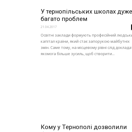
У тернопільських школах дуж
багато проблем
21.04.2017
Освітні заклади формують професійний людськ
капітал країни, який стає запорукою майбутніх
змін. Саме тому, на місцевому рівні слід доклад
якомога більше зусиль, щоб створити...
Кому у Тернополі дозволили