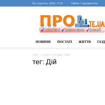
06, Серпень, 2026, 11:23
Увійти / приєднатися
НОВИНИ
ПОСТАТІ
ЖИТТЯ
ГАЗ
теги
Статті з тегами "Дій"
тег: Дій