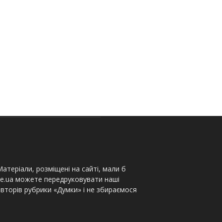
атеріали, розміщені на сайті, мали б
te.ua можете передруковувати наші
вторів рубрики «Думки» і не збираємося