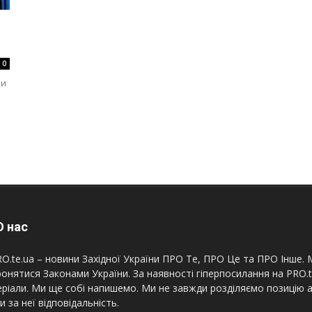
0
ни
 нас
O.te.ua – новини Західної України ПРО Те, ПРО Це та ПРО Інше. М
онятися Законами України. За наявності гіперпосилання на PRO.
ріали. Ми ще собі напишемо. Ми не завжди розділяємо позицію а
и за неї відповідальність.