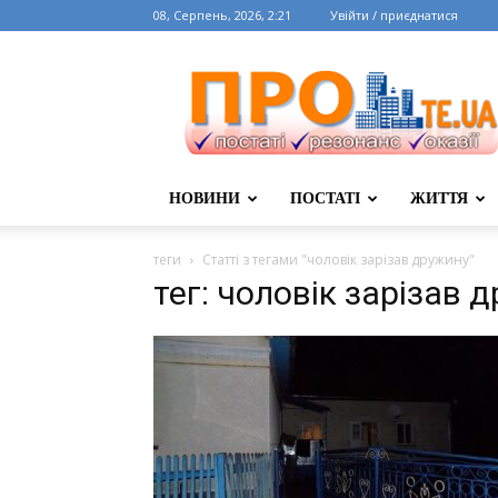
08, Серпень, 2026, 2:21
Увійти / приєднатися
НОВИНИ
ПОСТАТІ
ЖИТТЯ
теги
Статті з тегами "чоловік зарізав дружину"
тег: чоловік зарізав 