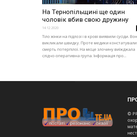
На Тернопільщині ще один
чоловік вбив свою дружину
14.12.2020
Тіло жінки на підлозі і в крові виявили сусіди. Во
викликали швидку. Проте медики констатували
смерть потерпілої. На місце злочину виїжджала
слідчо-оперативна група. Інформація про...
ПРО
© PR
охор
мате
нест