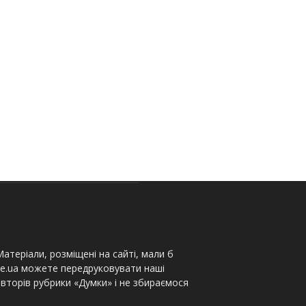
атеріали, розміщені на сайті, мали б
te.ua можете передруковувати наші
вторів рубрики «Думки» і не збираємося