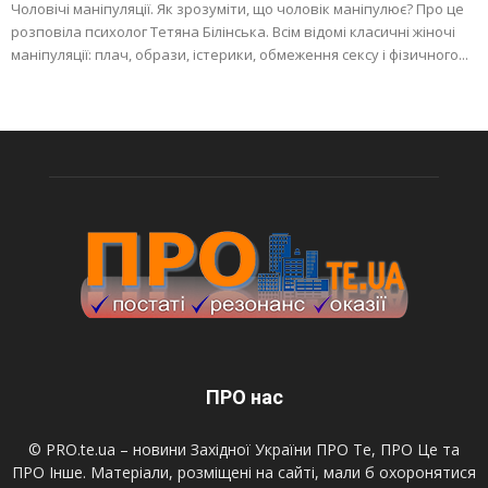
Чоловічі маніпуляції. Як зрозуміти, що чоловік маніпулює? Про це
розповіла психолог Тетяна Білінська. Всім відомі класичні жіночі
маніпуляції: плач, образи, істерики, обмеження сексу і фізичного...
ПРО нас
© PRO.te.ua – новини Західної України ПРО Те, ПРО Це та
ПРО Інше. Матеріали, розміщені на сайті, мали б охоронятися