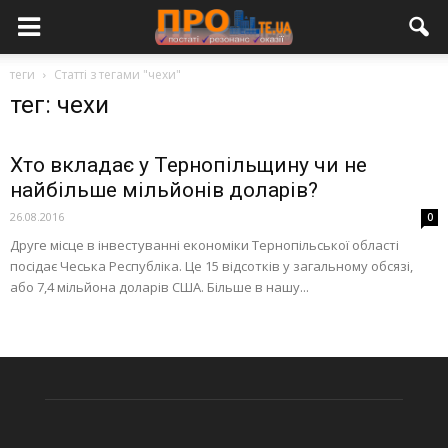
теги
Статті з тегами "чехи"
тег: чехи
Хто вкладає у Тернопільщину чи не
найбільше мільйонів доларів?
26.08.2016
0
Друге місце в інвестуванні економіки Тернопільської області
посідає Чеська Республіка. Це 15 відсотків у загальному обсязі,
або 7,4 мільйона доларів США. Більше в нашу...