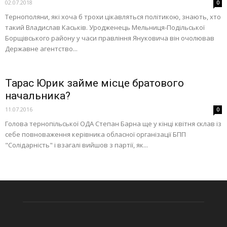
02.07.2018
0
Тернополяни, які хоча б трохи цікавляться політикою, знають, хто
такий Владислав Каськів. Уродженець Мельниця-Подільської
Борщівського району у часи правління Януковича він очолював
Державне агентство...
Тарас Юрик займе місце братового
начальника?
11.07.2016
0
Голова тернопільської ОДА Степан Барна ще у кінці квітня склав із
себе повноваження керівника обласної організації БПП
"Солідарність" і взагалі вийшов з партії, як...