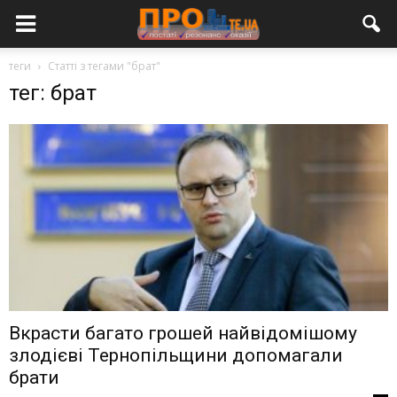
теги
Статті з тегами "брат"
тег: брат
Вкрасти багато грошей найвідомішому
злодієві Тернопільщини допомагали
брати