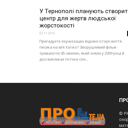
У Тернополі планують створи
центр для жертв людської
жорстокості
02.11.2016
Пригадуєте екранізацію відомої історії життя
песика на ім’я Хатіко? Зворушливий фільм
тривалістю 85 хвилин, який зняли у 2009 році й
досі викликає потоки сліз...
ПРО
© PR
охор
мате