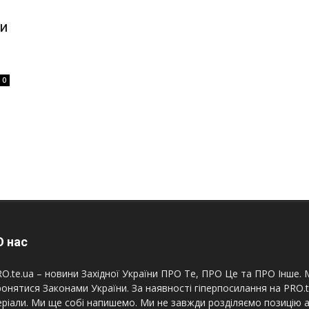
ти
0
 нас
O.te.ua – новини Західної України ПРО Те, ПРО Це та ПРО Інше. М
онятися Законами України. За наявності гіперпосилання на PRO.
ріали. Ми ще собі напишемо. Ми не завжди розділяємо позицію а