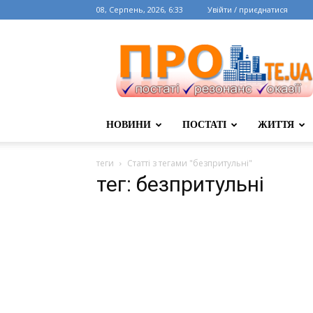
08, Серпень, 2026, 6:33
Увійти / приєднатися
НОВИНИ
ПОСТАТІ
ЖИТТЯ
теги
Статті з тегами "безпритульні"
тег: безпритульні