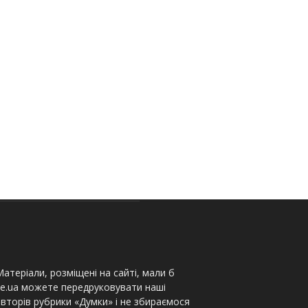
атеріали, розміщені на сайті, мали б
te.ua можете передруковувати наші
вторів рубрики «Думки» і не збираємося