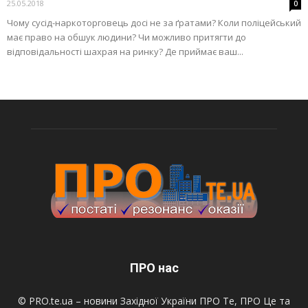
25.05.2018
0
Чому сусід-наркоторговець досі не за ґратами? Коли поліцейський
має право на обшук людини? Чи можливо притягти до
відповідальності шахрая на ринку? Де приймає ваш...
ПРО нас
© PRO.te.ua – новини Західної України ПРО Те, ПРО Це та