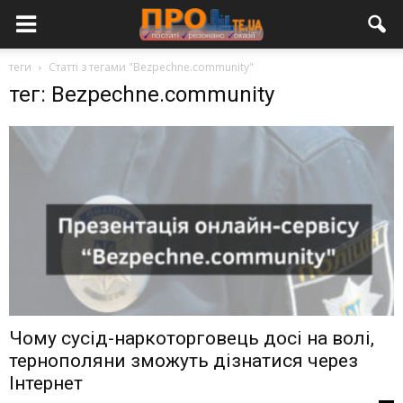
теги
Статті з тегами "Bezpechne.community"
тег: Bezpechne.community
Чому сусід-наркоторговець досі на волі,
тернополяни зможуть дізнатися через
Інтернет