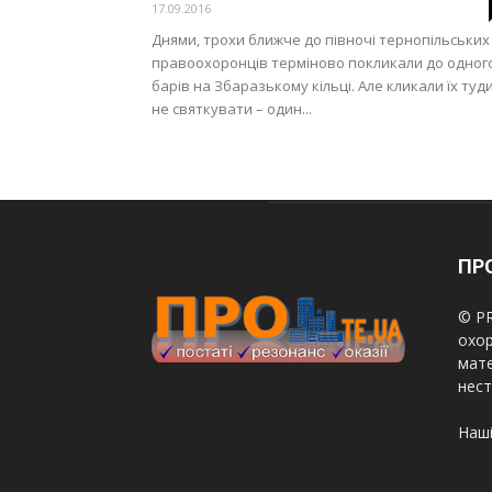
17.09.2016
Днями, трохи ближче до півночі тернопільських
правоохоронців терміново покликали до одного
барів на Збаразькому кільці. Але кликали їх туд
не святкувати – один...
ПРО
© PR
охор
мате
нест
Наші