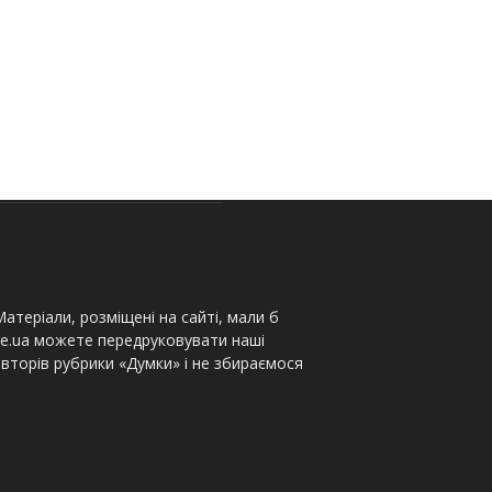
атеріали, розміщені на сайті, мали б
te.ua можете передруковувати наші
вторів рубрики «Думки» і не збираємося