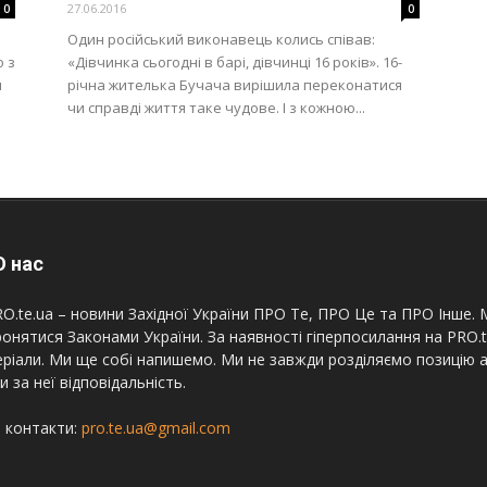
27.06.2016
0
0
Один російський виконавець колись співав:
 з
«Дівчинка сьогодні в барі, дівчинці 16 років». 16-
и
річна жителька Бучача вирішила переконатися
чи справді життя таке чудове. І з кожною...
 нас
O.te.ua – новини Західної України ПРО Те, ПРО Це та ПРО Інше. М
онятися Законами України. За наявності гіперпосилання на PRO.
ріали. Ми ще собі напишемо. Ми не завжди розділяємо позицію а
и за неї відповідальність.
 контакти:
pro.te.ua@gmail.com