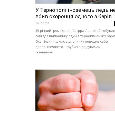
У Тернополі іноземець ледь н
вбив охоронця одного з барів
16.11.2021
35-річний громадянин Сьєрра-Леоне облюбува
собі для відпочинку один з тернопільських барів
Ось тільки під час відпочинку поводив себе
доволі хамовито – грубив відвідувачам,
скандалив...