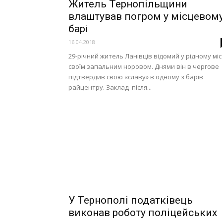
Житель Тернопільщини
влаштував погром у місцевом
барі
16.04.2018
29-річний житель Ланівців відомий у рідному міс
своїм запальним норовом. Днями він в чергове
підтвердив свою «славу» в одному з барів
райцентру. Заклад після...
У Тернополі податківець
виконав роботу поліцейських