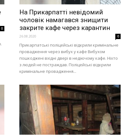
е
На Прикарпатті невідомий
чоловік намагався знищити
закрите кафе через карантин
0
26.08.2020
0
в
.
Прикарпатські поліцейські відкрили кримінальне
провадження через вибух у кафе Вибухом
пошкоджені вхідні двері в недіючому кафе. Ніхто
з людей не постраждав. Поліцейські відкрили
кримінальне провадження...