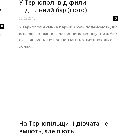
У Тернополі відкрили
у
підпільний бар (фото)
02.03.2017
0
0
У Тернополі є кілька парків. Люди подейкують, що
їх площа повільно, але постійно зменшується. Але
ті
сьогодні мова не про це. Навіть у тих паркових
зонах,...
На Тернопільщині дівчата не
вміють, але п’ють