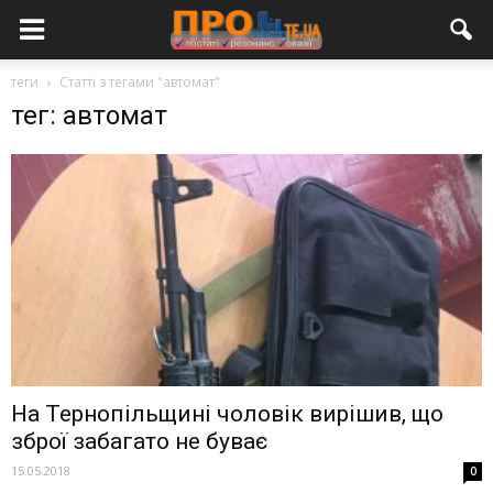
теги
Статті з тегами "автомат"
тег: автомат
На Тернопільщині чоловік вирішив, що
зброї забагато не буває
15.05.2018
0