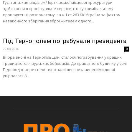
Гусятинським відділом Чортківської місцевої прокуратури
здійснюється процесуальне керівництво у кримінальному
провадженні, розпочатому за ч.1 ст.263 КК України за фактом
незаконного зберігання зброї жителем одного...
Під Тернополем пограбували президента
22.08.2016
0
Вчора вночі на Тернопільщині сталося пограбування у кращих
традиціях голлівудських бойовиків. До приватного будинку у селі
Підгороднє через необачно залишені незачиненими двері
увірвалося 8...