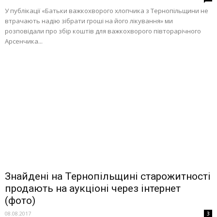
У публікації «Батьки важкохворого хлопчика з Тернопільщини не
втрачають надію зібрати гроші на його лікування» ми
розповідали про збір коштів для важкохворого півторарічного
Арсенчика...
Знайдені на Тернопільщині старожитності
продають на аукціоні через інтернет
(фото)
08.08.2017
3