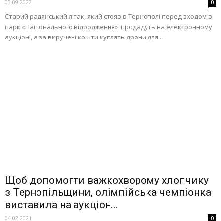
03.09.2022
0
Старий радянський літак, який стояв в Тернополі перед входом в
парк «Національного відродження» продадуть на електронному
аукціоні, а за виручені кошти куплять дрони для...
Щоб допомогти важкохворому хлопчику
з Тернопільщини, олімпійська чемпіонка
виставила на аукціон...
04.02.2021
0