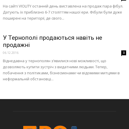
На сайті VIOLITY останній день виставлена на продаж пара фібул.
Датують їх приблизно 6-7 століттям нашої ери. Фібули були дуже
поширені на території, де свого...
У Тернополі продаються навіть не
продажні
06.12.2016
0
Віднедавна у тернополян з’явилися нові можливості, що
дозволяють купити зустріч з видатними людьми. Тепер,
побачення з політиками, бізнесменами чи відомими митцями в
неформальній обстановці...