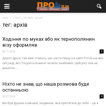
теги
Статті з тегами "архів"
тег: архів
Ходіння по муках або як тернополянин
візу оформляв
08.11.2016
3
Дорогі друзі, так вже сталось, що часто пишу на сайті Pro.te.ua про
ситуації, які стосуються мене чи моїх знайомих. Цей раз теж не
виняток....
Ніхто не знав, що наша розмова буде
останньою
30.07.2016
0
Він був душею компанії, людиною, яка притягала до себе – це я