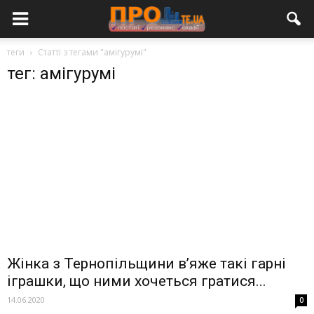
теги
Статті з тегами "амігурумі"
тег: амігурумі
Жінка з Тернопільщини в’яже такі гарні
іграшки, що ними хочеться гратися...
14.06.2020
0