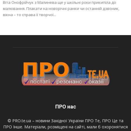
Віта Онофрійчук з Малинева ще у шкільні роки прикипіла до
малювання. Плакати на новорічні ранки чи останній дзвоник,
вікна – то справа її творчої...
ПРО нас
© PRO.te.ua – новини Західної України ПРО Те, ПРО Це та
ПРО Інше. Матеріали, розміщені на сайті, мали б охоронятися