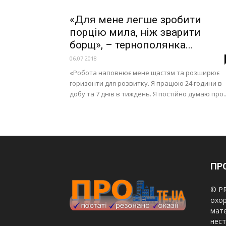
«Для мене легше зробити
порцію мила, ніж зварити
борщ», – тернополянка...
06.07.2018
«Робота наповнює мене щастям та розширює
горизонти для розвитку. Я працюю 24 години в
добу та 7 днів в тиждень. Я постійно думаю про..
ПРО
© PR
охор
мате
нест