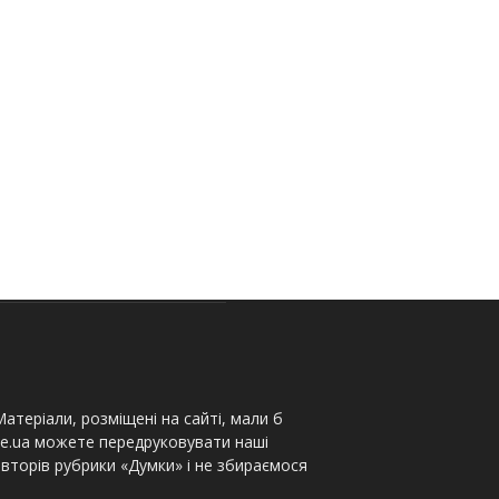
атеріали, розміщені на сайті, мали б
te.ua можете передруковувати наші
вторів рубрики «Думки» і не збираємося