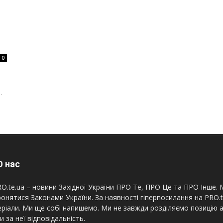
0
.
 нас
O.te.ua – новини Західної України ПРО Те, ПРО Це та ПРО Інше. М
онятися Законами України. За наявності гіперпосилання на PRO.
ріали. Ми ще собі напишемо. Ми не завжди розділяємо позицію а
и за неї відповідальність.