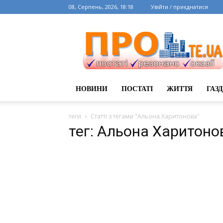
08, Серпень, 2026, 18:18
Увійти / приєднатися
НОВИНИ
ПОСТАТІ
ЖИТТЯ
ГАЗ
теги
Статті з тегами "Альона Харитонова"
тег: Альона Харитоно