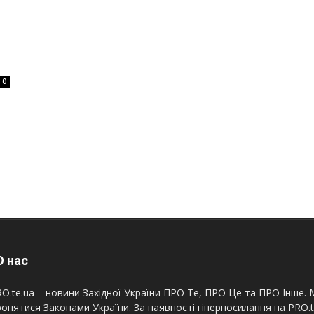
0
 нас
O.te.ua – новини Західної України ПРО Те, ПРО Це та ПРО Інше. М
онятися Законами України. За наявності гіперпосилання на PRO.