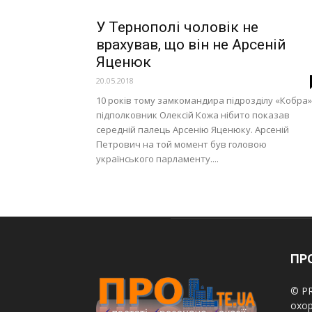
У Тернополі чоловік не
врахував, що він не Арсеній
Яценюк
20.05.2018
10 років тому замкомандира підрозділу «Кобра»
підполковник Олексій Кожа нібито показав
середній палець Арсенію Яценюку. Арсеній
Петрович на той момент був головою
українського парламенту....
ПРО
© PR
охор