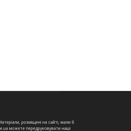
атеріали, розміщені на сайті, мали б
te.ua можете передруковувати наші