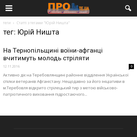
теги
Статті з тегами "Юрій Ништа"
тег: Юрій Ништа
На Тернопільщині воїни-афганці
вчитимуть молодь стріляти
12.11.2016
0
Активно діє на Теребовлянщині районне відділення Української
спілки ветеранів Афганістану. Нещодавно за його ініціативи в
м.Теребовля відкрито стрілецький тир з метою військово-
патріотичного виховання підростаючого...