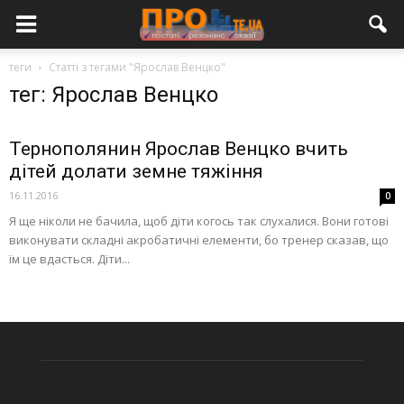
теги
Статті з тегами "Ярослав Венцко"
тег: Ярослав Венцко
Тернополянин Ярослав Венцко вчить
дітей долати земне тяжіння
16.11.2016
0
Я ще ніколи не бачила, щоб діти когось так слухалися. Вони готові
виконувати складні акробатичні елементи, бо тренер сказав, що
їм це вдасться. Діти...