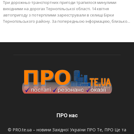
Три дорожньо-транспортних пригоди трапилося минулими
вихідними на дорогах Тернопільської області. 14 квітня
автопригоду з потерпілими зареєстрували в селищі Бірки
Тернопільського району. За попередньою інформацією, близько...
ПРО нас
© PRO.te.ua – новини Західної України ПРО Те, ПРО Це та