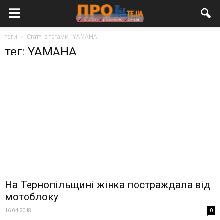
теги
Статті з тегами "YAMAHA"
тег: YAMAHA
На Тернопільщині жінка постраждала від
мотоблоку
16.04.2018
0