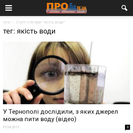
теги
Статті з тегами "якість води"
тег: якість води
У Тернополі дослідили, з яких джерел
можна пити воду (відео)
07.04.2017
0