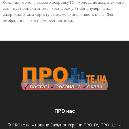
Команда тернопільського осередку ГО «Молодь демократичного
альянсу» провела аналіз якості води у 7 найпопулярніших
джерелах, якими користуються мешканці нашого міста. Для
вимірювання якості джерельної води...
ПРО нас
© PRO.te.ua – новини Західної України ПРО Те, ПРО Це та