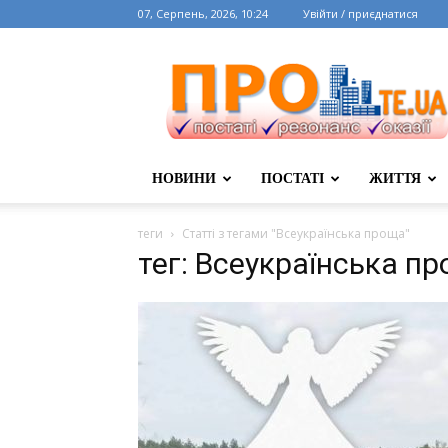
07, Серпень, 2026, 10:24
Увійти / приєднатися
НОВИНИ
ПОСТАТІ
ЖИТТЯ
теги
Статті з тегами "Всеукраїнська проща"
тег: Всеукраїнська п