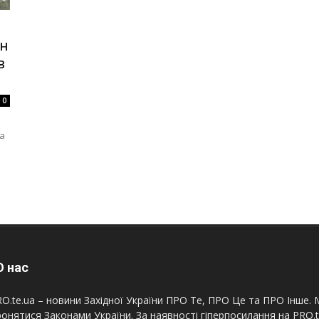
н
в
0
а
 нас
O.te.ua – новини Західної України ПРО Те, ПРО Це та ПРО Інше. М
онятися Законами України. За наявності гіперпосилання на PRO.