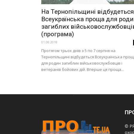
На Тернопільщині відбудеться
Всеукраїнська проща для роди
загиблих військовослужбовці
(програма)
01.08.2018
Протягом трьох днів з 5 по 7 серпня на
Тернопільщині відбудеться Всеукраїнська прощ
для родин загиблих військовослужбовців і
ветеранів бойових дій. Вперше ця проща...
ПРО
© PR
охор