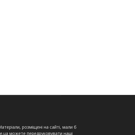
атеріали, розміщені на сайті, мали б
te.ua можете передруковувати наші