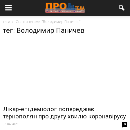
теги
Статті з тегами "Володимир Паничев"
тег: Володимир Паничев
Лікар-епідеміолог попереджає
тернополян про другу хвилю коронавірусу
30.06.2020
0