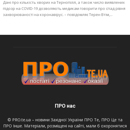
Дані про кількість хворих на Тернопіллі, а також число виявлених
підозр на COVID-19 дозволяють медикам говорити про спад рівня
захворюваності на коронавірус. – повідомляє Терен Втім,...
ПРО нас
© PRO.te.ua – новини Західної України ПРО Те, ПРО Це та
ПРО Інше. Матеріали, розміщені на сайті, мали б охоронятися