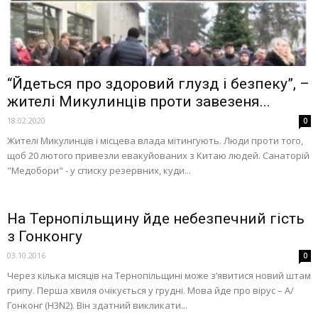
“Йдеться про здоровий глузд і безпеку”, –
жителі Микулинців проти завезеня...
18.02.2020
0
Жителі Микулинців і місцева влада мітингують. Люди проти того,
щоб 20 лютого привезли евaкуйовaних з Китaю людей. Санаторій
"Медобори" - у списку резервних, куди...
На Тернопільщину йде небезпечний гість
з Гонконгу
03.10.2016
0
Через кілька місяців на Тернопільщині може з’явитися новий штам
грипу. Перша хвиля очікується у грудні. Мова йде про вірус – А/
Гонконг (H3N2). Він здатний викликати...