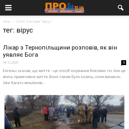
теги
Статті з тегами "вірус"
тег: вірус
Лікар з Тернопільщини розповів, як він
уявляє Бога
18.12.2020
0
Енгельс сказав, що життя – це спосіб існування білкових тіл. Але це
якесь примітивне життя. Воно таким було колись, коли виникло.
Уже багато мільйонів...