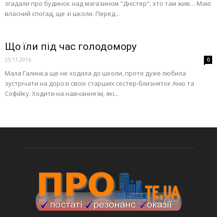
згадали про будинок над магазином "Дністер", хто там жив… Маю
власний спогад, ще зі школи. Перед...
Що їли під час голодомору
25.11.2016
0
Мала Галинка ще не ходила до школи, проте дуже любила
зустрічати на дорозі своїх старших сестер-близняток Аню та
Софійку. Ходити на навчання їм, які...