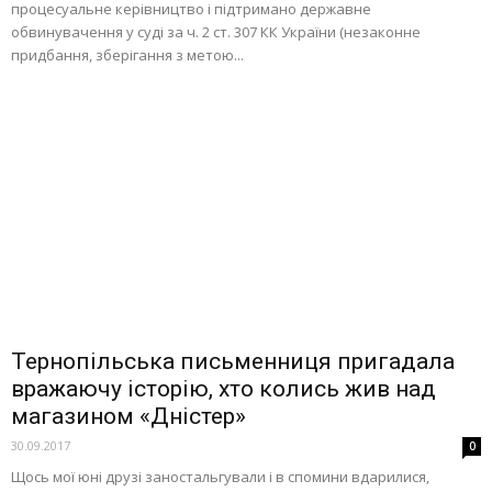
процесуальне керівництво і підтримано державне
обвинувачення у суді за ч. 2 ст. 307 КК України (незаконне
придбання, зберігання з метою...
Тернопільська письменниця пригадала
вражаючу історію, хто колись жив над
магазином «Дністер»
30.09.2017
0
Щось мої юні друзі заностальгували і в спомини вдарилися,