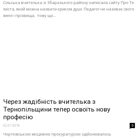
Сільська вчителька зі Збаразького району написала сайту Про Те
листа, який можна назвати криком душі. Педагог не називає свого
імені і прізвища, тому що...
Через жадібність вчителька з
Тернопільщини тепер освоїть нову
професію
02.07.2018
0
Чортківською місцевою прокуратурою здійснювалось