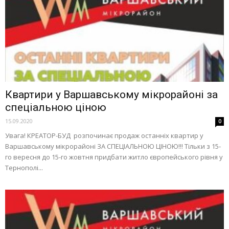
Квартири у Варшавському мікрорайоні за
спеціальною ціною
15.09.2020
0
Увага! КРЕАТОР-БУД розпочинає продаж останніх квартир у
Варшавському мікрорайоні ЗА СПЕЦІАЛЬНОЮ ЦІНОЮ!!! Тільки з 15-
го вересня до 15-го жовтня придбати житло європейського рівня у
Тернополі...