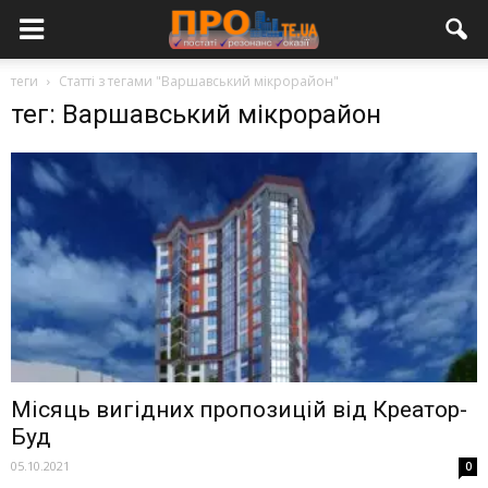
теги
Статті з тегами "Варшавський мікрорайон"
тег: Варшавський мікрорайон
Місяць вигідних пропозицій від Креатор-
Буд
05.10.2021
0