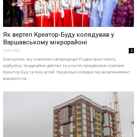
Як вертеп Креатор-Буду колядував у
Варшавському мікрорайоні
13.01.2020
0
Біля шопки, яку освятили напередодні Різдва Христового,
відбулось традиційне дійство за участю працівників компанії
Креатор-Буд та їхніх дітей. Українські колядки під акомпанемент
відомого на...