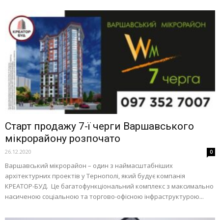
Старт продажу 7-ї черги Варшавського
мікрорайону розпочато
26.12.2020
0
Варшавський мікрорайон – один з наймасштабніших
архітектурних проектів у Тернополі, який будує компанія
КРЕАТОР-БУД. Це багатофункціональний комплекс з максимально
насиченою соціальною та торгово-офісною інфраструктурою...