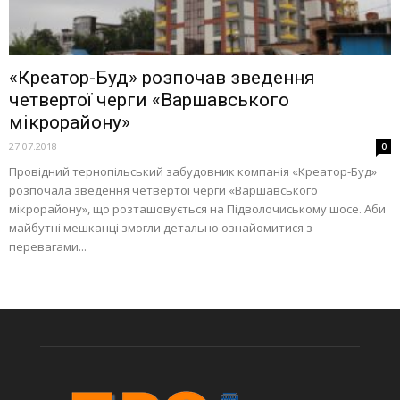
«Креатор-Буд» розпочав зведення
четвертої черги «Варшавського
мікрорайону»
27.07.2018
0
Провідний тернопільський забудовник компанія «Креатор-Буд»
розпочала зведення четвертої черги «Варшавського
мікрорайону», що розташовується на Підволочиському шосе. Аби
майбутні мешканці змогли детально ознайомитися з
перевагами...