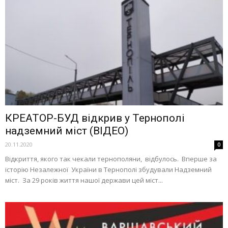
КРЕАТОР-БУД відкрив у Тернополі
надземний міст (ВІДЕО)
20.11.2020
0
Відкриття, якого так чекали тернополяни, відбулось. Вперше за
історію Незалежної України в Тернополі збудували Надземний
міст. За 29 років життя нашої держави цей міст...