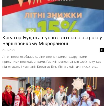
Креатор-Буд стартував з літньою акцією у
Варшавському Мікрорайоні
22.06.2020
0
Літо - пора, особлива своїми сюрпризами, подарунками і
приємними несподіванками. Гарячі пропозиції для своїх покупців
підготувала і компанія Креатор-Буд. Літня акція для тих, хто в...