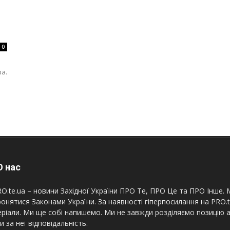
0
ва.
 нас
O.te.ua – новини Західної України ПРО Те, ПРО Це та ПРО Інше. М
онятися Законами України. За наявності гіперпосилання на PRO.
ріали. Ми ще собі напишемо. Ми не завжди розділяємо позицію а
и за неї відповідальність.