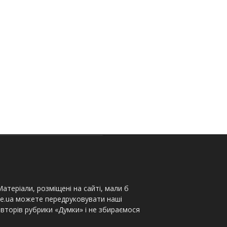
атеріали, розміщені на сайті, мали б
te.ua можете передруковувати наші
вторів рубрики «Думки» і не збираємося