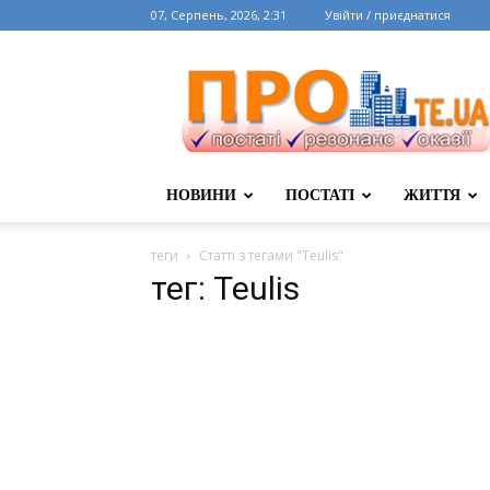
07, Серпень, 2026, 2:31
Увійти / приєднатися
НОВИНИ
ПОСТАТІ
ЖИТТЯ
теги
Статті з тегами "Teulis"
тег: Teulis