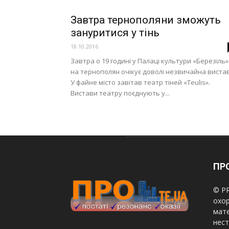
Завтра тернополяни зможуть
зануритися у тінь
18.10.2016
Завтра о 19 годині у Палаці культури «Березіль»
на тернополян очікує доволі незвичайна виста
У файне місто завітав театр тіней «Teulis».
Вистави театру поєднують у...
ПРО
© PR
охор
мате
нест