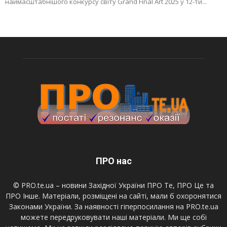
наймасштабнішого конкурсу світу Grand Final Art 2025 у 12-ти...
ПРО нас
© PRO.te.ua – новини Західної України ПРО Те, ПРО Це та
ПРО Інше. Матеріали, розміщені на сайті, мали б охоронятися
Законами України. За наявності гіперпосилання на PRO.te.ua
можете передруковувати наші матеріали. Ми ще собі