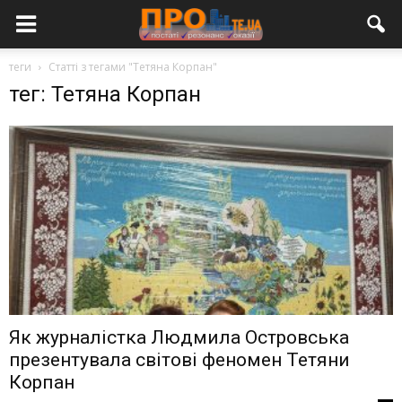
теги
Статті з тегами "Тетяна Корпан"
тег: Тетяна Корпан
Як журналістка Людмила Островська
презентувала світові феномен Тетяни
Корпан