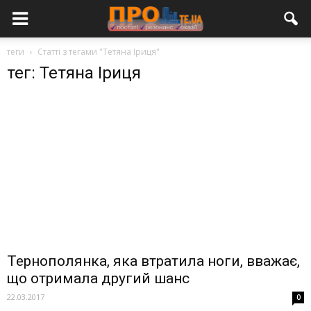
теги
Статті з тегами "Тетяна Іриця"
тег: Тетяна Іриця
Тернополянка, яка втратила ноги, вважає,
що отримала другий шанс
22.03.2017
0