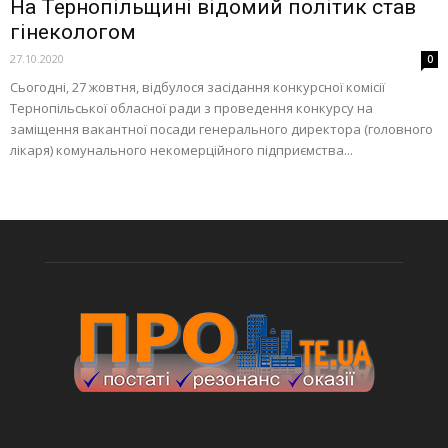
На Тернопільщині відомий політик став
гінекологом
27.10.2020
0
Сьогодні, 27 жовтня, відбулося засідання конкурсної комісії
Тернопільської обласної ради з проведення конкурсу на
заміщення вакантної посади генерального директора (головного
лікаря) комунального некомерційного підприємства...