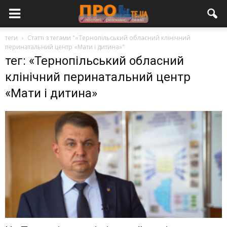
теги
Статті з тегами "«Тернопільський обласний клінічний
перинатальний центр «Мати і дитина»"
тег: «Тернопільський обласний
клінічний перинатальний центр
«Мати і дитина»