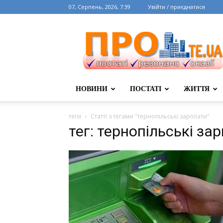
07, Серпень, 2026, 7:39
Увійти / приєднатися
НОВИНИ
ПОСТАТІ
ЖИТТЯ
теги
Статті з тегами "тернопільські зарплати"
тег: тернопільські за