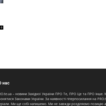
і
0
 нас
O.te.ua – новини Західної України ПРО Те, ПРО Це та ПРО Інше. М
онятися Законами України. За наявності гіперпосилання на PRO.
ріали. Ми ще собі напишемо. Ми не завжди розділяємо позицію а