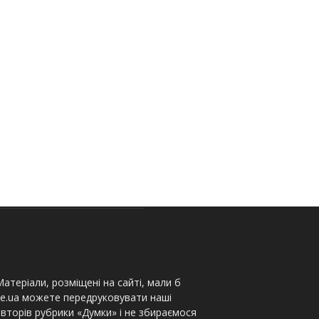
атеріали, розміщені на сайті, мали б
te.ua можете передруковувати наші
вторів рубрики «Думки» і не збираємося