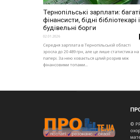
Тернопільські зарплати: багат
фінансисти, бідні бібліотекарі і
будівельні борги
02.01.2026
Середня зарплата в Тернопільській області
зросла до 20 489 грн, але це лише статистика на
папері. За нею ховається цілий розрив між
фінансовими топами...
ПРО
© PR
охор
мате