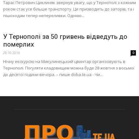
Тарас Петрович Циклиняк звернув увагу, що у Тернополі з кожним
роком стає усе більше транспорту. Це призводить до заторів, та і
пішоходам тепер непереливки. Однією...
У Тернополі за 50 гривень відведуть до
померлих
28.10.2016
0
Нічну екскурсію на Микулинецький цвинтар організовують в
Тернополі. Погуляти кладовищем можна буде 28 жовтня з восьмої
до десятої години вечора. – пише doba.te.ua - Чи...