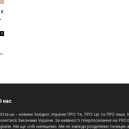
их
ь
0
ві
 нас
O.te.ua – новини Західної України ПРО Те, ПРО Це та ПРО Інше. М
онятися Законами України. За наявності гіперпосилання на PRO.
ріали. Ми ще собі напишемо. Ми не завжди розділяємо позицію а