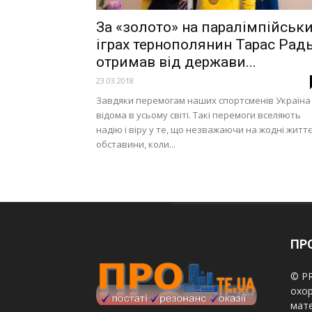
За «золото» на паралімпійськ
іграх тернополянин Тарас Рад
отримав від держави...
23.03.2018
Завдяки перемогам наших спортсменів Україна
відома в усьому світі. Такі перемоги вселяють
надію і віру у те, що незважаючи на жодні життє
обставини, коли...
ПРО
© PR
охор
мате