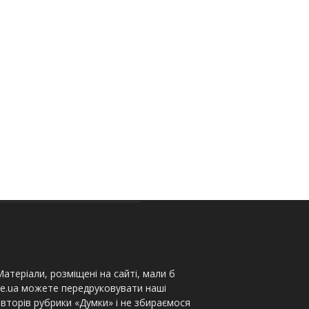
атеріали, розміщені на сайті, мали б
te.ua можете передруковувати наші
вторів рубрики «Думки» і не збираємося