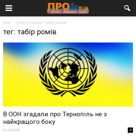
теги
Статті з тегами "табір ромів"
тег: табір ромів
В ООН згадали про Тернопіль не з
найкращого боку
03.06.2018
0