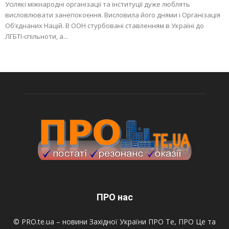
Усілякі міжнародні організації та інституції дуже люблять
висловлювати занепокоєння. Висловила його днями і Організація
Об’єднаних Націй. В ООН стурбовані ставленням в Україні до
ЛГБТІ-спільноти, а...
ПРО нас
© PRO.te.ua – новини Західної України ПРО Те, ПРО Це та